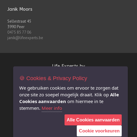
Janik Moors
Sellestraat 45
3990 Peer
0475 85 77 06
janik@lifeexperts.be
Life Experts bv
🍪 Cookies & Privacy Policy
FSMA-nr. 0627.926.530
BE 0627.926.530
We gebruiken cookies om ervoor te zorgen dat
RPR Antwerpen afdeling Hasselt
onze site zo soepel mogelijk draait. Klik op
Alle
info@lifeexperts.be
Cookies aanvaarden
om hiermee in te
stemmen.
Meer info
Extra informatie
Alle Cookies aanvaarden
Juridische disclaimer i.v.m. deze website
Privacy Policy
Cookie voorkeuren
Duurzaamheidsbeleid