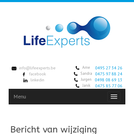
Arne
info@lifeexperts.be
0495 27 34 26
Sandra
facebook
0475 97 88 24
Jurgen
linkedin
0498 08 69 13
Janik
0475 85 77 06
Menu
Toggle
navigation
Bericht van wijziging