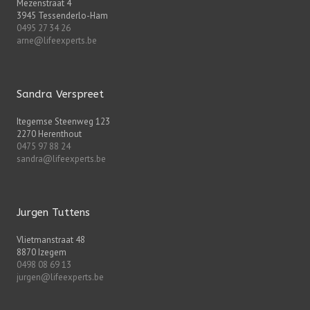
Mezenstraat 4
3945 Tessenderlo-Ham
0495 27 34 26
arne@lifeexperts.be
Sandra Verspreet
Itegemse Steenweg 123
2270 Herenthout
0475 97 88 24
sandra@lifeexperts.be
Jurgen Tuttens
Vlietmanstraat 48
8870 Izegem
0498 08 69 13
jurgen@lifeexperts.be