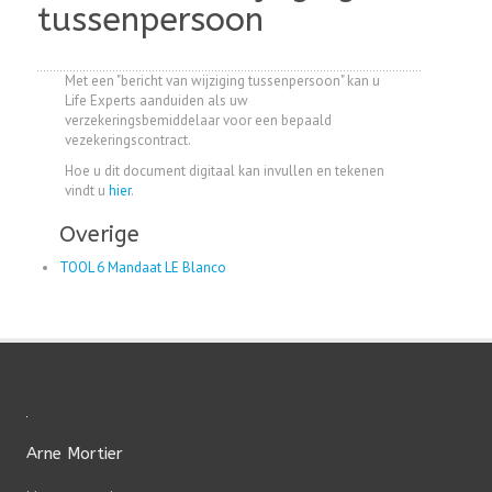
tussenpersoon
Met een "bericht van wijziging tussenpersoon" kan u
Life Experts aanduiden als uw
verzekeringsbemiddelaar voor een bepaald
vezekeringscontract.
Hoe u dit document digitaal kan invullen en tekenen
vindt u
hier
.
Overige
TOOL 6 Mandaat LE Blanco
Arne Mortier