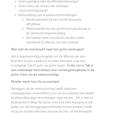
Geen jaarlijkse taks op effectenrekeningen
Geen risico op verlies van verlaagd
vennootschapstarief
Behandeling van waardeschommelingen:
Minderwaarden bij een slecht beursjaar
aftrekbaar
Meerwaarden bij een goed beursjaar belast in
de vennootschapsbelasting
De laatste twee voordelen worden enkel
verrekend bij afkoop van het contract.
Wat met de overdracht naar het privé-vermogen?
Het is tegenwoordig mogelijk om de afkoop van een
Branche 6 polis naadloos te laten verlopen naar een
soortgelijk Tak23 polis op privé-naam.
In die zin is Tak 6
een onmisbaar instrument voor vermogensopbouw in de
privé-sfeer via de vennootschap.
Minder werk voor de accountant.
Beleggen via de vennootschap heeft vaak een
onaangenaam neveneffect voor uw accountant: het aantal
boekhoudkundige verrichtingen stijgt enorm. Dit is niet zo
bij Branche 6. Waar hij/zij tot voor kort elke wijziging in elk
lijntje van de beleggingsportefeuille moest boeken, hoeft
hij/zij nu slechts één keer per jaar de min- of meerwaarde