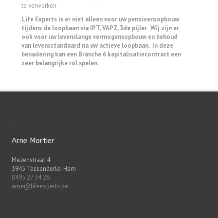
te verwerken.
Life Experts is er niet alleen voor uw pensioensopbouw
tijdens de loopbaan via IPT, VAPZ, 3de pijler. Wij zijn er
ook voor uw levenslange vermogensopbouw en behoud
van levensstandaard na uw actieve loopbaan. In deze
benadering kan een Branche 6 kapitalisatiecontract een
zeer belangrijke rol spelen.
Arne Mortier
Mezenstraat 4
3945 Tessenderlo-Ham
0495 27 34 26
arne@lifeexperts.be