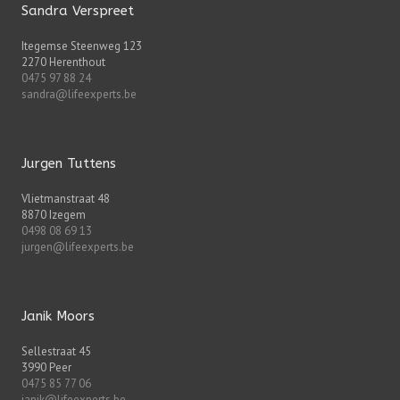
Sandra Verspreet
Itegemse Steenweg 123
2270 Herenthout
0475 97 88 24
sandra@lifeexperts.be
Jurgen Tuttens
Vlietmanstraat 48
8870 Izegem
0498 08 69 13
jurgen@lifeexperts.be
Janik Moors
Sellestraat 45
3990 Peer
0475 85 77 06
janik@lifeexperts.be