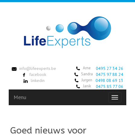
Arne
info@lifeexperts.be
0495 27 34 26
Sandra
facebook
0475 97 88 24
Jurgen
linkedin
0498 08 69 13
Janik
0475 85 77 06
Menu
Toggle
navigation
Goed nieuws voor