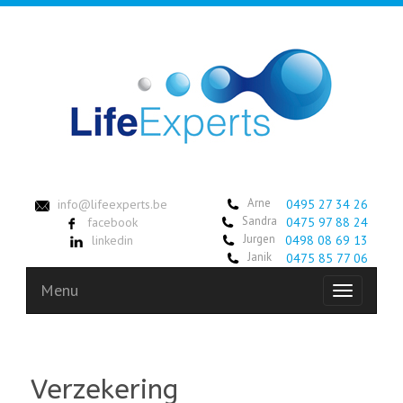
Arne
info@lifeexperts.be
0495 27 34 26
Sandra
facebook
0475 97 88 24
Jurgen
linkedin
0498 08 69 13
Janik
0475 85 77 06
Menu
Toggle
navigation
Verzekering