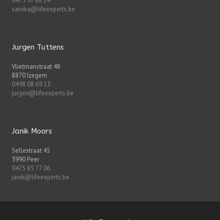
0475 97 88 24
sandra@lifeexperts.be
Jurgen Tuttens
Vlietmanstraat 48
8870 Izegem
0498 08 69 13
jurgen@lifeexperts.be
Janik Moors
Sellestraat 45
3990 Peer
0475 85 77 06
janik@lifeexperts.be