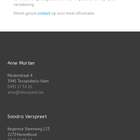
verzekering.
Neem gerust
contact
op voor meer informatie.
Arne Mortier
Mezenstraat 4
3945 Tessenderlo-Ham
0495 27 34 26
arne@lifeexperts.be
Sandra Verspreet
Itegemse Steenweg 123
2270 Herenthout