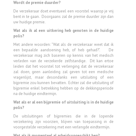
Wordt de premie duurder?
De verzekeraar doet eventueel een voorstel waarop je vrij
bent in te gaan. Doorgaans zal de premie duurder zijn dan
uw huidige premie.
Wat als ik al een uitkering heb genoten in de huidige
polis?
Met andere woorden: "Wat als de verzekeraar weet dat ik
een bepaalde aandoening heb, of heb gehad?". De
verzekeraar mag zich baseren op kennis van het medisch
verleden van de verzekerde zelfstandige. Dit kan ertoe
leiden dat het voorstel tot verlenging dat de verzekeraar
zal doen, geen aanleiding zal geven tot een medische
vragenlijst, maar desondanks een uitsluiting of een
bijpremie zou kunnen bevatten. Echter zal die uitsluiting of
bijpremie enkel betrekking hebben op de dekkingsperiode
na de huidige eindtermijn.
Wat als er al een bijpremie of uitsluiting is in de huidige
polis?
De uitsluitingen of bijpremies die in de lopende
verzekering zijn voorzien, blijven van toepassing in de
voorgestelde verzekering met een verlengde eindtermijn.
Wat als ik momenteel al arbeidsongeschikt ben?