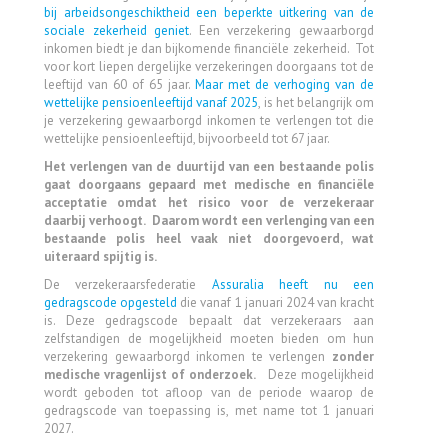
bij arbeidsongeschiktheid een beperkte uitkering van de
sociale zekerheid geniet
. Een verzekering gewaarborgd
inkomen biedt je dan bijkomende financiële zekerheid. Tot
voor kort liepen dergelijke verzekeringen doorgaans tot de
leeftijd van 60 of 65 jaar.
Maar met de verhoging van de
wettelijke pensioenleeftijd vanaf 2025
, is het belangrijk om
je verzekering gewaarborgd inkomen te verlengen tot die
wettelijke pensioenleeftijd, bijvoorbeeld tot 67 jaar.
Het verlengen van de duurtijd van een bestaande polis
gaat doorgaans gepaard met medische en financiële
acceptatie omdat het risico voor de verzekeraar
daarbij verhoogt. Daarom wordt een verlenging van een
bestaande polis heel vaak niet doorgevoerd, wat
uiteraard spijtig is.
De verzekeraarsfederatie
Assuralia heeft nu een
gedragscode opgesteld
die vanaf 1 januari 2024 van kracht
is. Deze gedragscode bepaalt dat verzekeraars aan
zelfstandigen de mogelijkheid moeten bieden om hun
verzekering gewaarborgd inkomen te verlengen
zonder
medische vragenlijst of onderzoek.
Deze mogelijkheid
wordt geboden tot afloop van de periode waarop de
gedragscode van toepassing is, met name tot 1 januari
2027.