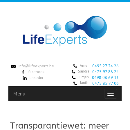
Arne
info@lifeexperts.be
0495 27 34 26
Sandra
facebook
0475 97 88 24
Jurgen
linkedin
0498 08 69 13
Janik
0475 85 77 06
Menu
Toggle
navigation
Transparantiewet: meer