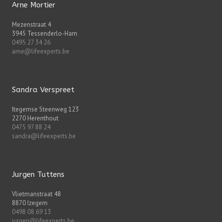
Arne Mortier
Mezenstraat 4
3945 Tessenderlo-Ham
0495 27 34 26
arne@lifeexperts.be
Sandra Verspreet
Itegemse Steenweg 123
2270 Herenthout
0475 97 88 24
sandra@lifeexperts.be
Jurgen Tuttens
Vlietmanstraat 48
8870 Izegem
0498 08 69 13
jurgen@lifeexperts.be