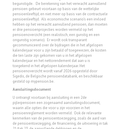
begunstigde. De berekening van het verwacht aanvullend
pensioen gebeurt voortaan op basis van de wettelijke
pensioenleeftijd,
en niet meer op basis van de contractuele
pensioenleeftijd.
Als economische scenario's een invloed
hebben op het verwacht aanvullend pensioen,
dan moeten
er drie pensioenprojecties worden vermeld op het
pensioenoverzicht (een realistisch,
een gunstig en een
ongunstig scenario).
Er wordt ook transparant
gecommuniceerd over de bijdragen die in het afgelopen
kalenderjaar voor u zijn betaald of toegewezen,
de kosten
die ten laste zijn gekomen van u in het afgelopen
kalenderjaar en het nettorendement dat aan u is
toegekend in het afgelopen kalenderjaar.
Het
pensioenoverzicht wordt vanaf 2026 opgesteld door
Sigedis,
de Belgische pensioendatabank,
en beschikbaar
gesteld op mypension.
be.
Aansluitingsdocument
U ontvangt voortaan bij aansluiting in een 2de
pijlerpensioen een zogenaamd aansluitingsdocument,
waarin alle opties die voor u zijn voorzien in het
pensioenreglement worden vermeld.
Ook de relevante
kenmerken van de pensioentoezegging, zoals de aard van
de pensioentoezegging, de financiering, de uitvoering in tak
21/tak 23, de aanvullende dekkingen en de