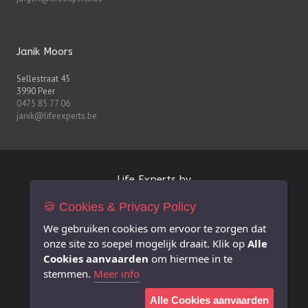
Janik Moors
Sellestraat 45
3990 Peer
0475 85 77 06
janik@lifeexperts.be
Life Experts bv
🍪 Cookies & Privacy Policy
FSMA-nr. 0627.926.530
BE 0627.926.530
We gebruiken cookies om ervoor te zorgen dat
RPR Antwerpen afdeling Hasselt
onze site zo soepel mogelijk draait. Klik op
Alle
info@lifeexperts.be
Cookies aanvaarden
om hiermee in te
stemmen.
Meer info
Extra informatie
Alle Cookies aanvaarden
Juridische disclaimer i.v.m. deze website