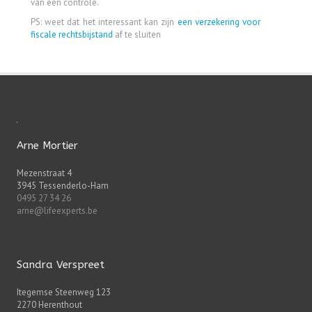
van een controle.
PS: weet dat het interessant kan zijn
een verzekering voor
fiscale rechtsbijstand
af te sluiten
Arne Mortier
Mezenstraat 4
3945 Tessenderlo-Ham
0495 27 34 26
arne@lifeexperts.be
Sandra Verspreet
Itegemse Steenweg 123
2270 Herenthout