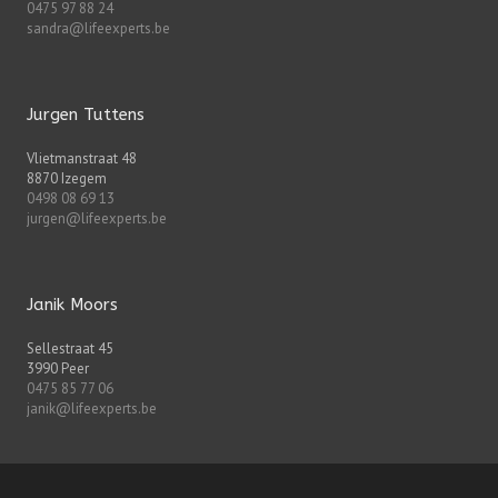
0475 97 88 24
sandra@lifeexperts.be
Jurgen Tuttens
Vlietmanstraat 48
8870 Izegem
0498 08 69 13
jurgen@lifeexperts.be
Janik Moors
Sellestraat 45
3990 Peer
0475 85 77 06
janik@lifeexperts.be