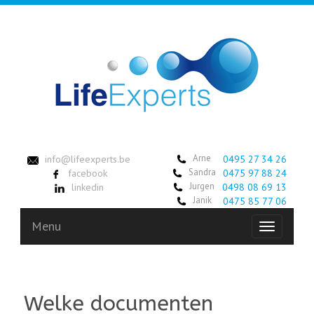
Arne
info@lifeexperts.be
0495 27 34 26
Sandra
facebook
0475 97 88 24
Jurgen
linkedin
0498 08 69 13
Janik
0475 85 77 06
Menu
Toggle
navigation
Welke documenten