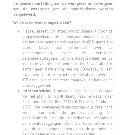
de pensioeninstelling aan de werkgever en vervolgens
van de werkgever aan de taxatiedienst worden
aangeleverd.
Welke verantwoordingsstukken?
Fiscaal attest
: Dit attest wordt uitgereikt door de
groepsverzekeraar of het pensioenfonds en bevestigt
dat het pensioenplan voldoet aan de 80%-grens. Het
attest bevat ook informatie over de
pensioenregeling, zoals de betrokken
personeelscategorie, de overdraagbaarheid en de
indexatie van de pensioenrente. Dit fiscaal attest is
echter geen berekening van de 80%-regel, bij een
eventuele controle - in het bijzonder als het over een
IPT gaat - is niet het attest maar wel de berekening
doorslaggevend.
Informatiefiche
: U ontvangt deze fiche bij de start
van het plan. Er wordt daarbij vaak verwezen naar
"Circulaire NR Ci. RH. 243/376.395 van 4 februari
1987". De werkgever/vennootschap vult deze fiche
verder aan voor de groepsverzekering, het
pensioenfonds en de onderhandse individuele
pensioentoezeggingen. De fiche bevat informatie
over de pensioenregelingen, zoals de premies, de
begunstigden en de uitkeringsvoorwaarden.