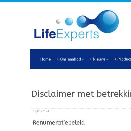
Home
+ Ons aanbod
+ Nieuws
+ Produc
Disclaimer met betrekki
19/01/2024
Renumeratiebeleid