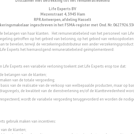
Disclaimer met betrekking tot het remuneratiebeleid
Life Experts BV
Mezenstraat 4, 3945 Ham
RPR Antwerpen, afdeling Hasselt
keringsmakelaar ingeschreven in het FSMA-register met Ond. Nr. 0627.926.53
oor de belangen van haar klanten. Het remuneratiebeleid van het personeel van Li
 regeling getroffen op het gebied van beloning, op het gebied van verkoopdoelen
an te bevelen, terwijl de verzekeringsdistributeur een ander verzekeringsprodu
t Life Experts het hiernavolgend remuneratiebeleid geïmplementeerd:
n Life Experts een variabele verloning toekent ziet Life Experts erop toe dat:
de belangen van de klanten;
tmaken van de totale vergoeding;
basis van de realisatie van de verkoop van welbepaalde producten, maar op basis 
edragsregels, de kwaliteit van de dienstverlening en/of de klanttevredenheid wor
gerespecteerd, wordt de variabele vergoeding teruggevorderd en worden de nod
rts gebruik maken van incentives:
 van de klanten;