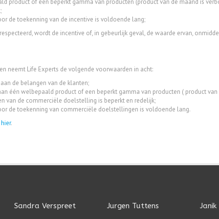
ald product of een beperkt gamma van producten (product van de maand is verb
;
r de toekenning van de incentive is voldoende lang;
respecteerd, wordt de incentive of, in gebeurlijk geval, de waarde ervan, onmid
gen neemt Life Experts de volgende voorwaarden in acht:
aan de belangen van de klanten;
 aan één welbepaald product of een beperkt gamma van producten ( product van
n van de commerciële doelstelling is beperkt en redelijk;
or de toekenning van commerciële doelstellingen is voldoende lang.
u
hier
.
Sandra Verspreet
Jurgen Tuttens
Janik