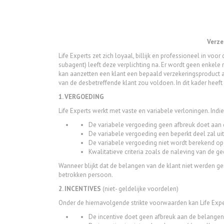
Verze
Life Experts zet zich loyaal, billijk en professioneel in v
subagent) leeft deze verplichting na. Er wordt geen enkele
kan aanzetten een klant een bepaald verzekeringsproduct a
van de desbetreffende klant zou voldoen. In dit kader heef
1. VERGOEDING
Life Experts werkt met vaste en variabele verloningen. Indie
De variabele vergoeding geen afbreuk doet aan 
De variabele vergoeding een beperkt deel zal ui
De variabele vergoeding niet wordt berekend op 
Kwalitatieve criteria zoals de naleving van de g
Wanneer blijkt dat de belangen van de klant niet werden 
betrokken persoon.
2. INCENTIVES
(niet- geldelijke voordelen)
Onder de hiernavolgende strikte voorwaarden kan Life Expe
De incentive doet geen afbreuk aan de belangen