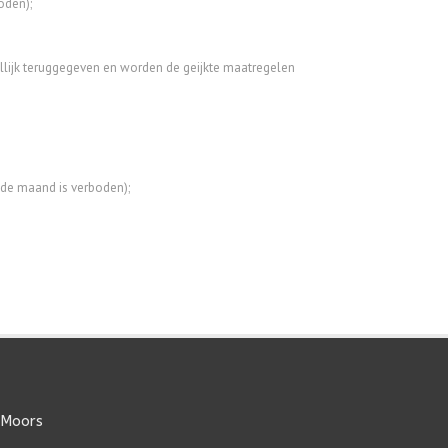
oden);
dellijk teruggegeven en worden de geijkte maatregelen
 de maand is verboden);
 Moors