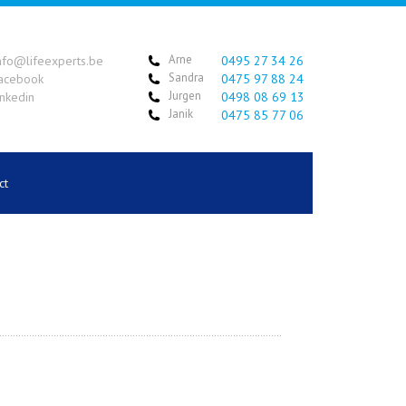
Arne
nfo@lifeexperts.be
0495 27 34 26
Sandra
acebook
0475 97 88 24
Jurgen
inkedin
0498 08 69 13
Janik
0475 85 77 06
ct