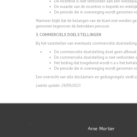
De incentive is niet verbonden aan één welbepa
De waarde van de incentive is beperkt en redelijk
De periode die in overweging wordt genomen voo
Wanneer blijkt dat de belangen van de klant niet werden ge
genomen tegenover de betrokken persoon.
3. COMMERCIELE DOELSTELLINGEN
Bij het vaststellen van eventuele commerciële doelstellin
De commerciële doelstelling doet geen afbreuk 
De commerciële doelstelling is niet verbonden
Het bedrag dat toegekend wordt n.a.v. het behale
De periode die in overweging wordt genomen vo
Een overzicht van alle disclaimers en gedragsregels vindt 
Laatste update: 29/09/2025
Arne Mortier