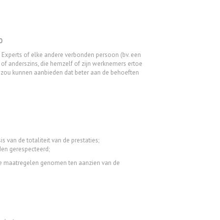
0
fe Experts of elke andere verbonden persoon (bv. een
 of anderszins, die hemzelf of zijn werknemers ertoe
ct zou kunnen aanbieden dat beter aan de behoeften
van de totaliteit van de prestaties;
den gerespecteerd;
ige maatregelen genomen ten aanzien van de