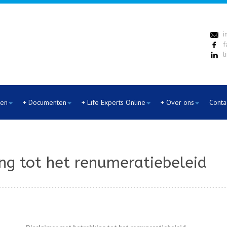
i
f
l
ten
+ Documenten
+ Life Experts Online
+ Over ons
Conta
ng tot het renumeratiebeleid