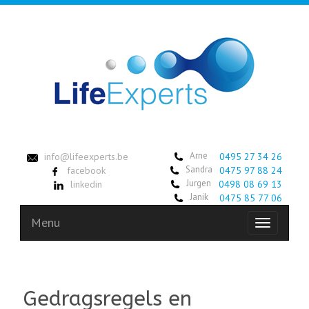
Arne
info@lifeexperts.be
0495 27 34 26
Sandra
facebook
0475 97 88 24
Jurgen
linkedin
0498 08 69 13
Janik
0475 85 77 06
Menu
Toggle
navigation
Gedragsregels en