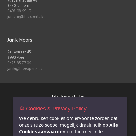
Vlietmanstraat 48
8870 Izegem
0498 08 69 13
jurgen@lifeexperts.be
Janik Moors
Sellestraat 45
3990 Peer
0475 85 77 06
janik@lifeexperts.be
Life Experts bv
🍪 Cookies & Privacy Policy
FSMA-nr. 0627.926.530
BE 0627.926.530
We gebruiken cookies om ervoor te zorgen dat
RPR Antwerpen afdeling Hasselt
onze site zo soepel mogelijk draait. Klik op
Alle
info@lifeexperts.be
Cookies aanvaarden
om hiermee in te