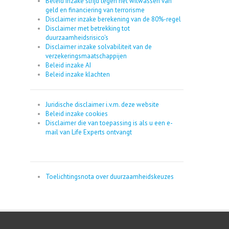
Beleid inzake strijd tegen het witwassen van
geld en financiering van terrorisme
Disclaimer inzake berekening van de 80%-regel
Disclaimer met betrekking tot
duurzaamheidsrisico's
Disclaimer inzake solvabiliteit van de
verzekeringsmaatschappijen
Beleid inzake AI
Beleid inzake klachten
Juridische disclaimer i.v.m. deze website
Beleid inzake cookies
Disclaimer die van toepassing is als u een e-
mail van Life Experts ontvangt
Toelichtingsnota over duurzaamheidskeuzes