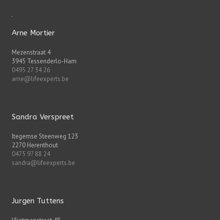
Arne Mortier
Mezenstraat 4
3945 Tessenderlo-Ham
0495 27 34 26
arne@lifeexperts.be
Sandra Verspreet
Itegemse Steenweg 123
2270 Herenthout
0475 97 88 24
sandra@lifeexperts.be
Jurgen Tuttens