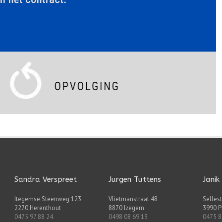
Sandra Verspreet
Jurgen Tuttens
Janik
Itegemse Steenweg 123
Vlietmanstraat 48
Sellest
2270 Herenthout
8870 Izegem
3990 P
0475 97 88 24
0498 08 69 13
0475 8