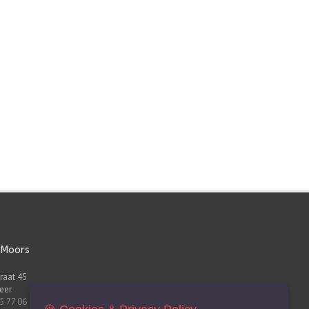
 Moors
raat 45
eer
5 77 06