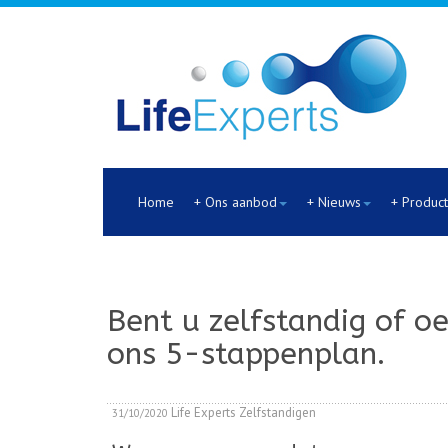
Home
+ Ons aanbod
+ Nieuws
+ Produc
Bent u zelfstandig of o
ons 5-stappenplan.
Life Experts
Zelfstandigen
31/10/2020