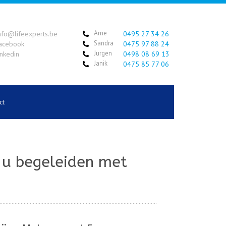
Arne
nfo@lifeexperts.be
0495 27 34 26
Sandra
acebook
0475 97 88 24
Jurgen
inkedin
0498 08 69 13
Janik
0475 85 77 06
ct
t u begeleiden met