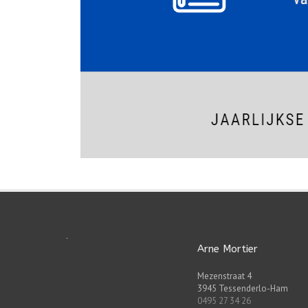
Arne Mortier
Mezenstraat 4
3945 Tessenderlo-Ham
0495 27 34 26