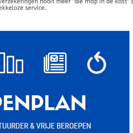
erzekeringen nooit meer "die map in de kast" z
kkeloze service.