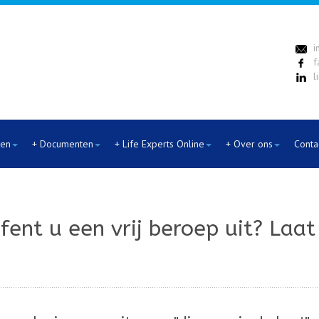
i
f
l
ten
+ Documenten
+ Life Experts Online
+ Over ons
Conta
efent u een vrij beroep uit? Laa