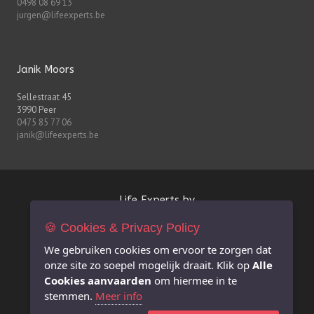
0498 08 69 13
jurgen@lifeexperts.be
Janik Moors
Sellestraat 45
3990 Peer
0475 85 77 06
janik@lifeexperts.be
Life Experts bv
🍪 Cookies & Privacy Policy
FSMA-nr. 0627.926.530
BE 0627.926.530
We gebruiken cookies om ervoor te zorgen dat
RPR Antwerpen afdeling Hasselt
onze site zo soepel mogelijk draait. Klik op
Alle
info@lifeexperts.be
Cookies aanvaarden
om hiermee in te
stemmen.
Meer info
Extra informatie