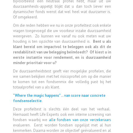
bijvoorbeeld een neutraal profiel hebt, maar uit uw
duurzaamheids-appetijt blijkt dat u dan toch liever een
dynamischer fonds wenst dat wel heel wat duurzamer is.
Of omgekeerd.
Om die reden hebben we nu in onze profieltest ook enkele
vragen toegevoegd die uw voorkeur inzake duurzaamheid
weergeven. Zo kunnen we vanaf nu ook meten wat uw
houding is ten opzichte van duurzaamheid is.
Bent u als
klant bereid om impactvol te beleggen ook als dit de
rendabiliteit van uw belegging beïnvloedt? Of kiest u in
eerste instantie voor rendement, en is duurzaamheid
minder prioritair voor u?
De duurzaamheidstest geeft vier mogelijke profielen, die
we samen bekijken met het risicoprofiel om op die manier
te komen tot een fondsenmix die volledig past bij het
totaalprofiel van u als klant.
"Where the magic happens" ... van score naar concrete
fondsenselectie.
Deze profieltest is slechts één deel van het verhaal.
Hiernaast heeft Life Experts ook een interne screening van
fondsen waarbij we
alle fondsen van onze verzekeraars
evalueren. Eerst worden fondsen opgelijst met al hun
kenmerken. Daarna worden ze objectief geëvalueerd en al