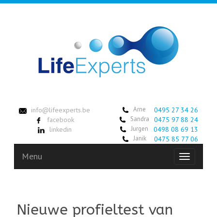
Arne
info@lifeexperts.be
0495 27 34 26
Sandra
facebook
0475 97 88 24
Jurgen
linkedin
0498 08 69 13
Janik
0475 85 77 06
Menu
Toggle
navigation
Nieuwe profieltest van