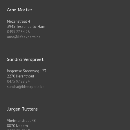
Arne Mortier
Mezenstraat 4
3945 Tessenderlo-Ham
0495 27 34 26
arne@lifeexperts.be
Sandra Verspreet
Itegemse Steenweg 123
2270 Herenthout
0475 97 88 24
sandra@lifeexperts.be
Jurgen Tuttens
Vlietmanstraat 48
8870 Izegem