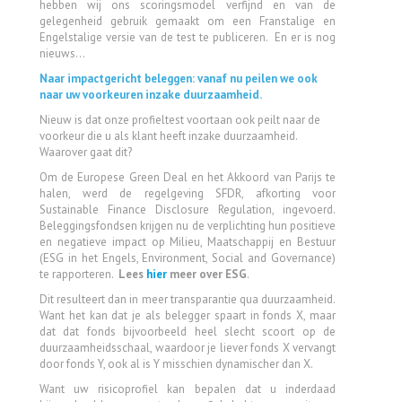
hebben wij ons scoringsmodel verfijnd en van de
gelegenheid gebruik gemaakt om een Franstalige en
Engelstalige versie van de test te publiceren. En er is nog
nieuws...
Naar impactgericht beleggen: vanaf nu peilen we ook
naar uw voorkeuren inzake duurzaamheid.
Nieuw is dat onze profieltest voortaan ook peilt naar de
voorkeur die u als klant heeft inzake duurzaamheid.
Waarover gaat dit?
Om de Europese Green Deal en het Akkoord van Parijs te
halen, werd de regelgeving SFDR, afkorting voor
Sustainable Finance Disclosure Regulation, ingevoerd.
Beleggingsfondsen krijgen nu de verplichting hun positieve
en negatieve impact op Milieu, Maatschappij en Bestuur
(ESG in het Engels, Environment, Social and Governance)
te rapporteren.
Lees
hier
meer over ESG
.
Dit resulteert dan in meer transparantie qua duurzaamheid.
Want het kan dat je als belegger spaart in fonds X, maar
dat dat fonds bijvoorbeeld heel slecht scoort op de
duurzaamheidsschaal, waardoor je liever fonds X vervangt
door fonds Y, ook al is Y misschien dynamischer dan X.
Want uw risicoprofiel kan bepalen dat u inderdaad