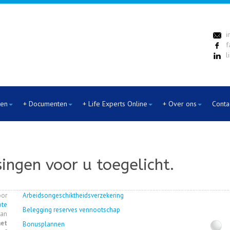
i
f
l
ten
+ Documenten
+ Life Experts Online
+ Over ons
Conta
ingen voor u toegelicht.
or
Arbeidsongeschiktheidsverzekering
ote
Belegging reserves vennootschap
van
et
Bonusplannen