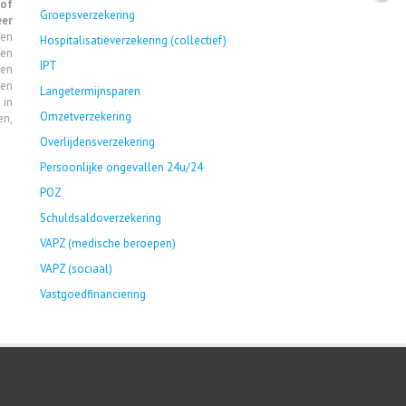
 of
Groepsverzekering
er
en
Hospitalisatieverzekering (collectief)
en
IPT
en
en
Langetermijnsparen
 in
Omzetverzekering
en,
Overlijdensverzekering
Persoonlijke ongevallen 24u/24
POZ
Schuldsaldoverzekering
VAPZ (medische beroepen)
VAPZ (sociaal)
Vastgoedfinanciering