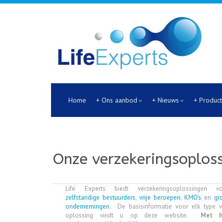
Home
+ Ons aanbod
+ Nieuws
+ Produc
Onze verzekeringsoploss
Life Experts biedt verzekeringsoplossingen vo
zelfstandige bestuurders
,
vrije beroepen
,
KMO's
en
gr
ondernemingen
. De basisinformatie voor elk type 
oplossing vindt u op deze website.
Met h