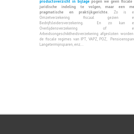
productoverzicht in bijlage
pogen we geen fiscale
juridische indeling te volgen, maar een me
pragmatische en praktijkgerichte.
Zo is e
Omzetverzekering fiscaal gezien e
Bedrijfsleidersverzekering. En zo kan e
Overlijdensverzekering of e
Arbeidsongeschiktheidsverzekering afgesloten worden
de fiscale regimes van IPT, VAPZ, POZ, Pensioenspar
Langetermijnsparen, enz...