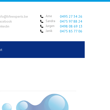
Arne
nfo@lifeexperts.be
0495 27 34 26
Sandra
acebook
0475 97 88 24
Jurgen
inkedin
0498 08 69 13
Janik
0475 85 77 06
ct