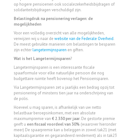
op hogere pensioenen ook socialezekerheidsbijdragen of
solidariteitsbijdragen verschuldigd zijn.
Belastingdruk na pensionering verlagen: de
mogelijkheden
Voor een volledig overzicht van alle mogelijkheden,
verwijzen wij u naar de
website van de Federale Overheid
.
De meest gebruikte manieren om belastingen te besparen
zijn echter
langetermijnsparen
en giften.
Wat is het Langetermijnsparen
?
Langetermijnsparen is een interessante fiscale
spaarformule voor elke natuurlijke persoon die nog
budgettaire ruimte heeft bovenop het Pensioensparen.
Via Langetermijnsparen zet u jaarlijks een bedrag opzij tot
pensionering of minstens tien jaar na onderschrijving van
de polis.
Hoeveel u mag sparen, is afhankelijk van uw netto
belastbaar beroepsinkomen, met een absolute
maximumpremie van
€ 2.350 per jaar
. De gestorte premie
geeft u
een fiscaal voordeel van 30%
(waarover hieronder
meer) De spaarpremie kan u beleggen in zowel tak21 (met
kapitaalsgarantie en gegarandeerd rendement) als in tak23