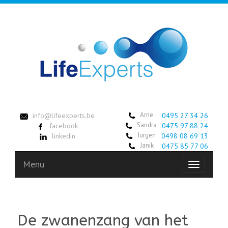
Arne
info@lifeexperts.be
0495 27 34 26
Sandra
facebook
0475 97 88 24
Jurgen
linkedin
0498 08 69 13
Janik
0475 85 77 06
Menu
Toggle
navigation
De zwanenzang van het