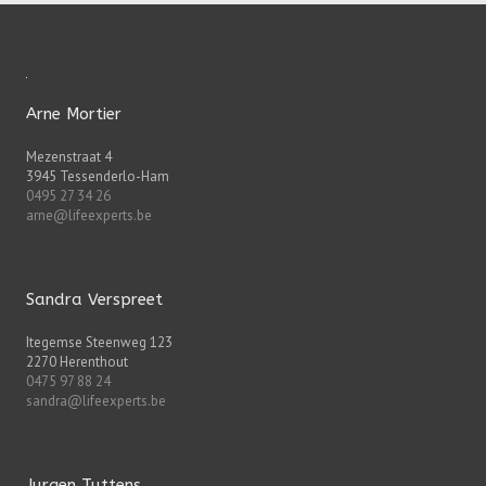
Arne Mortier
Mezenstraat 4
3945 Tessenderlo-Ham
0495 27 34 26
arne@lifeexperts.be
Sandra Verspreet
Itegemse Steenweg 123
2270 Herenthout
0475 97 88 24
sandra@lifeexperts.be
Jurgen Tuttens