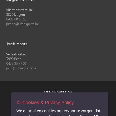
Vlietmanstraat 48
8870 Izegem
0498 08 69 13
jurgen@lifeexperts.be
Janik Moors
Sellestraat 45
3990 Peer
0475 85 77 06
janik@lifeexperts.be
Life Experts bv
🍪 Cookies & Privacy Policy
FSMA-nr. 0627.926.530
BE 0627.926.530
We gebruiken cookies om ervoor te zorgen dat
RPR Antwerpen afdeling Hasselt