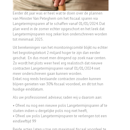
Eerder dit jaar was er heel wat te doen over de plannen
van Minister Van Peteghem om het fiscaal sparen via
Langetermijnsparen af te schaffen vanaf 01/01/2024. Dat
plan werd in de zomer echter opgeschort en het leek dat
Langetermijnsparen nog zeker kon onderschreven worden
tot minimaal 2025.
Uit berekeningen van het monitoringcomité blijkt nu echter
het begrotingstekort 2 miljard hoger te zijn dan eerder
geschat. En dus moet men dringend op zoek naar centen.
Zo wordt het plots weer heel erg realistisch dat nieuwe
contracten Langetermijnsparen vanaf 01/01/2024 niet
meer onderschreven gaan kunnen worden.
Enkel nog reeds bestaande contracten zouden kunnen
blijven genieten van 30% fiscaal voordeel, en dit tot hun
huidige einddatum.
Als uw professioneel adviseur, raden wij u daarom aan:
• Ofwel nu nog een nieuwe polis Langetermijnsparen af te
sluiten indien u dergelijke polis nog niet heeft,
• Ofwel uw polis Langetermijnsparen te verlengen tot een
eindleeftijd 99
Beide acties laten u toe om maximaal fiscaal voordeel te