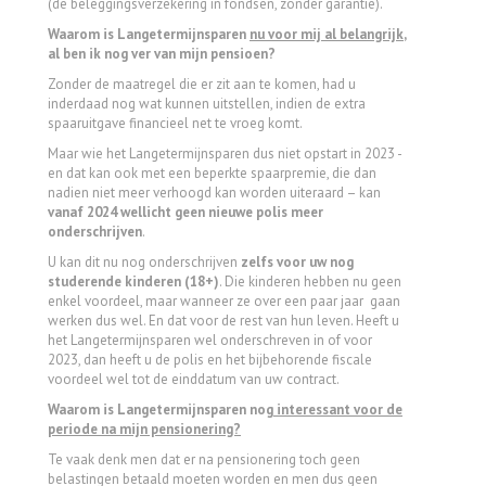
(de beleggingsverzekering in fondsen, zonder garantie).
Waarom is Langetermijnsparen
nu voor mij al belangrijk
,
al ben ik nog ver van mijn pensioen?
Zonder de maatregel die er zit aan te komen, had u
inderdaad nog wat kunnen uitstellen, indien de extra
spaaruitgave financieel net te vroeg komt.
Maar wie het Langetermijnsparen dus niet opstart in 2023 -
en dat kan ook met een beperkte spaarpremie, die dan
nadien niet meer verhoogd kan worden uiteraard – kan
vanaf 2024 wellicht geen nieuwe polis meer
onderschrijven
.
U kan dit nu nog onderschrijven
zelfs voor uw nog
studerende kinderen (18+)
. Die kinderen hebben nu geen
enkel voordeel, maar wanneer ze over een paar jaar gaan
werken dus wel. En dat voor de rest van hun leven. Heeft u
het Langetermijnsparen wel onderschreven in of voor
2023, dan heeft u de polis en het bijbehorende fiscale
voordeel wel tot de einddatum van uw contract.
Waarom is Langetermijnsparen nog
interessant voor de
periode na mijn pensionering?
Te vaak denk men dat er na pensionering toch geen
belastingen betaald moeten worden en men dus geen