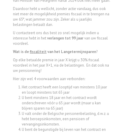
van Minister Van Peteghem vanaf 2024 ook niet meer gaan.
Daardoor hebt u wellicht, zonder actie vandaag, dus ook
niet meer de mogelijkheid premies fiscaal in te brengen na
e
uw 65
, wat jammer zou zijn. Zeker als u jaarlijks
belastingen betaalt dan.
U contacteert ons dus best zo snel mogelijk indien u
interesse hebt in het
verlengen tot 99 jaar
van uw fiscaal
voordeel.
Wat is de
fiscaliteit
van het Langetermijnsparen
?
Op elke betaalde premie in jaar X krijgt u 30% fiscaal
voordeel in het jaar X+1, via de belastingen. En dat ook na
uw pensionering!
Hier zijn wel 4 voorwaarden aan verbonden:
Het contract heeft een looptijd van minstens 10 jaar
en loopt minstens tot 65 jaar
U bent minstens 18 jaar en het contract wordt
onderschreven vóór u 65 jaar wordt (maar u kan
blijven sparen na 65 jaar)
U valt onder de Belgische personenbelasting, d.w.z. u
hebt beroepsinkomsten, een pensioen of
vervangingsinkomsten.
U bent de begunstigde bij leven van het contract en