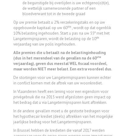
de begunstigde bij overlijden is uw echtgeno(o)t(e),
de wettelijk samenwonende partner of een
bloedverwant tot in de tweede graad
Op uw premie betaalt u 2% verzekeringstaks en op uw
ste
opgebouwde kapitaal op uw 60
, wordt op dat ogenblik
e
10% belasting ingehouden. Start u pas na uw 55
met het
de
Langetermijnsparen, wordt de belasting op de 10
verjaardag van uw polis ingehouden.
Alle premies die u betaalt
na de belastinginhouding
ste
(dus in het merendeel van de gevallen na de 60
verjaardag), geven dus meestal WEL fiscaal voordeel,
maar worden NIET meer belast. Een extra voordeel dus.
De stortingen voor uw Langetermijnsparen kunnen echter
in conflict komen met de aftrek van uw woonkrediet.
In Vlaanderen heeft een lening voor een eigendom voor
privégebruik die na 2015 werd afgesloten geen impact op
het bedrag dat u via Langetermijnsparen kunt aftrekken.
In de andere gevallen moet u de gestorte bedragen voor
het hypothecair krediet (deels) aftrekken van het mogelijke
jaarlijkse bedrag voor het Langetermijnsparen.
In Brussel hebben de kredieten die vanaf 2017 werden
aangegaan voor de enige eigen woning geen impact meer