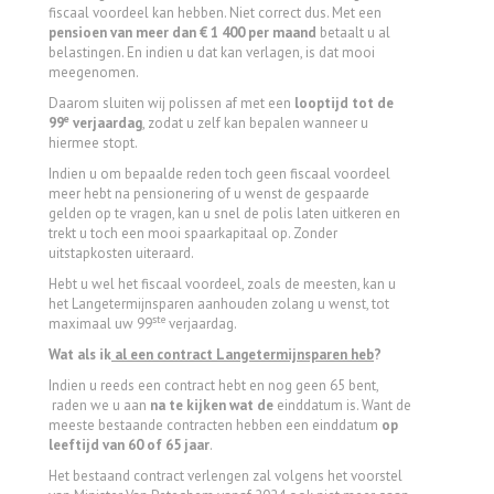
fiscaal voordeel kan hebben. Niet correct dus. Met een
pensioen van meer dan € 1 400 per maand
betaalt u al
belastingen. En indien u dat kan verlagen, is dat mooi
meegenomen.
Daarom sluiten wij polissen af met een
looptijd tot de
e
99
verjaardag
, zodat u zelf kan bepalen wanneer u
hiermee stopt.
Indien u om bepaalde reden toch geen fiscaal voordeel
meer hebt na pensionering of u wenst de gespaarde
gelden op te vragen, kan u snel de polis laten uitkeren en
trekt u toch een mooi spaarkapitaal op. Zonder
uitstapkosten uiteraard.
Hebt u wel het fiscaal voordeel, zoals de meesten, kan u
het Langetermijnsparen aanhouden zolang u wenst, tot
ste
maximaal uw 99
verjaardag.
Wat als ik
al een contract Langetermijnsparen heb
?
Indien u reeds een contract hebt en nog geen 65 bent,
raden we u aan
na te kijken wat de
einddatum is. Want de
meeste bestaande contracten hebben een einddatum
op
leeftijd van 60 of 65 jaar
.
Het bestaand contract verlengen zal volgens het voorstel