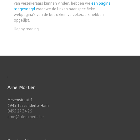
van verzekeraars kunnen vinden, hebben we
een pagina
toegevoegd
waar we de linken naar specifieke
webpagina's van de betrokken verzekeraars hebben
opgelijst.
Happy reading.
Arne Mortier
Mezenstraat 4
3945 Tessenderlo-Ham
0495 27 34 26
arne@lifeexperts.be