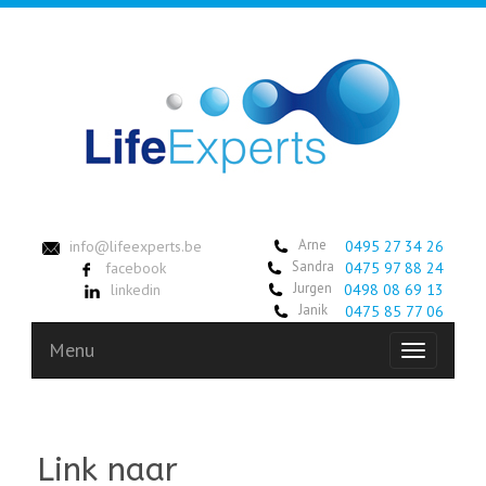
Arne
info@lifeexperts.be
0495 27 34 26
Sandra
facebook
0475 97 88 24
Jurgen
linkedin
0498 08 69 13
Janik
0475 85 77 06
Menu
Toggle
navigation
Link naar