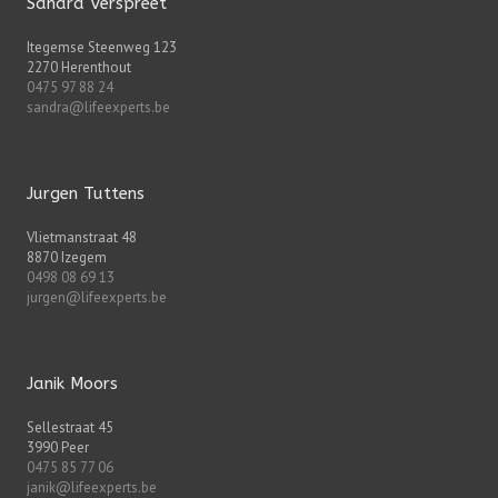
Sandra Verspreet
Itegemse Steenweg 123
2270 Herenthout
0475 97 88 24
sandra@lifeexperts.be
Jurgen Tuttens
Vlietmanstraat 48
8870 Izegem
0498 08 69 13
jurgen@lifeexperts.be
Janik Moors
Sellestraat 45
3990 Peer
0475 85 77 06
janik@lifeexperts.be