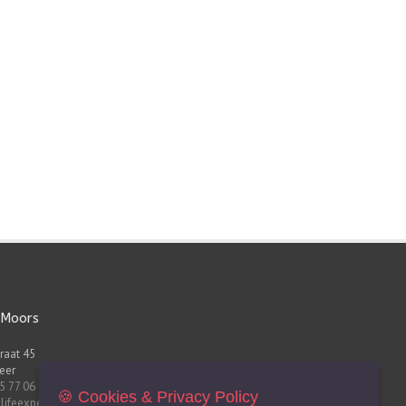
 Moors
raat 45
eer
5 77 06
🍪 Cookies & Privacy Policy
lifeexperts.be