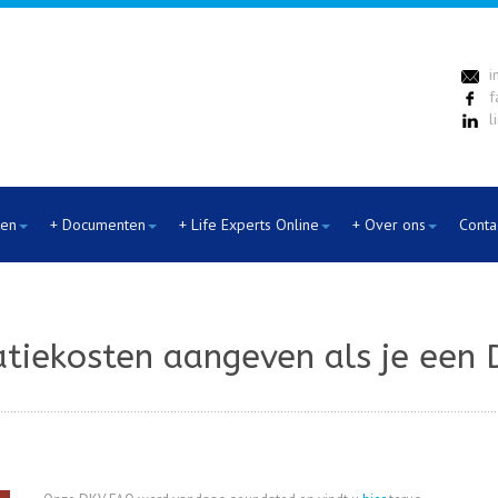
i
f
l
ten
+ Documenten
+ Life Experts Online
+ Over ons
Conta
satiekosten aangeven als je een 