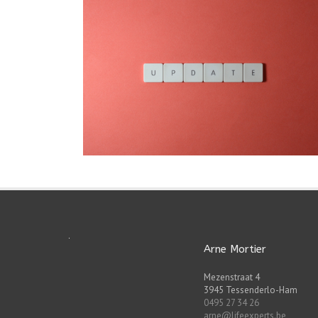
Arne Mortier
Mezenstraat 4
3945 Tessenderlo-Ham
0495 27 34 26
arne@lifeexperts.be