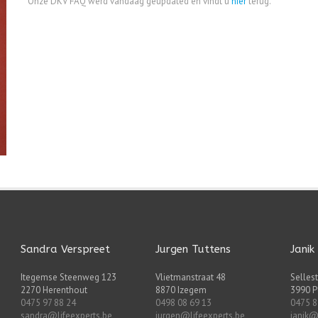
Onze DKV FAQ werd vandaag geupdated en vindt u
hier
terug.
Sandra Verspreet
Jurgen Tuttens
Janik
Itegemse Steenweg 123
Vlietmanstraat 48
Sellest
2270 Herenthout
8870 Izegem
3990 P
0475 97 88 24
0498 08 69 13
0475 8
sandra@lifeexperts.be
jurgen@lifeexperts.be
janik@