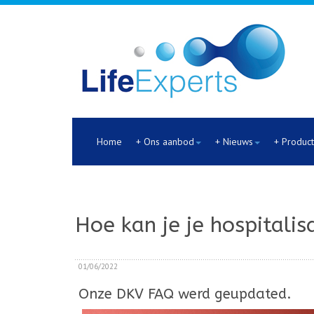
Home
+ Ons aanbod
+ Nieuws
+ Produc
Hoe kan je je hospitali
01/06/2022
Onze DKV FAQ werd geupdated.