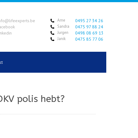
Arne
nfo@lifeexperts.be
0495 27 34 26
Sandra
acebook
0475 97 88 24
Jurgen
inkedin
0498 08 69 13
Janik
0475 85 77 06
ct
DKV polis hebt?