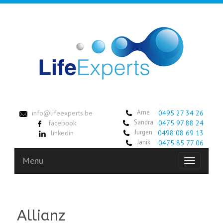
Arne
info@lifeexperts.be
0495 27 34 26
Sandra
facebook
0475 97 88 24
Jurgen
linkedin
0498 08 69 13
Janik
0475 85 77 06
Menu
Toggle
navigation
Allianz