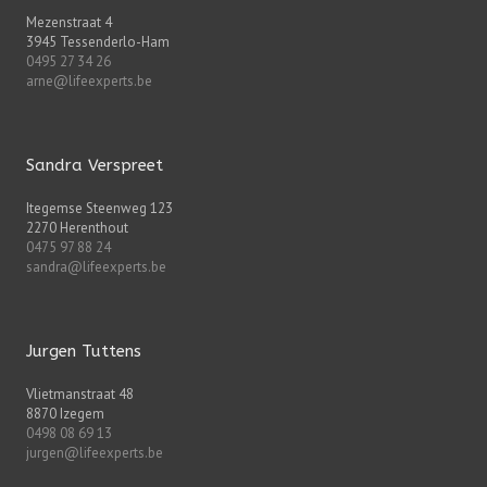
Mezenstraat 4
3945 Tessenderlo-Ham
0495 27 34 26
arne@lifeexperts.be
Sandra Verspreet
Itegemse Steenweg 123
2270 Herenthout
0475 97 88 24
sandra@lifeexperts.be
Jurgen Tuttens
Vlietmanstraat 48
8870 Izegem
0498 08 69 13
jurgen@lifeexperts.be