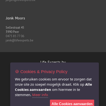
Janik Moors
Sellestraat 45
3990 Peer
0475 85 77 06
janik@lifeexperts.be
Life Experts bv
🍪 Cookies & Privacy Policy
FSMA-nr. 0627.926.530
BE 0627.926.530
We gebruiken cookies om ervoor te zorgen dat
RPR Antwerpen afdeling Hasselt
onze site zo soepel mogelijk draait. Klik op
Alle
info@lifeexperts.be
Cookies aanvaarden
om hiermee in te
stemmen.
Meer info
Extra informatie
Alle Cookies aanvaarden
Juridische disclaimer i.v.m. deze website