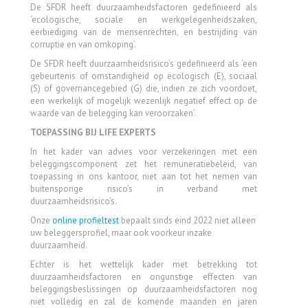
De SFDR heeft duurzaamheidsfactoren gedefinieerd als
‘ecologische, sociale en werkgelegenheidszaken,
eerbiediging van de mensenrechten, en bestrijding van
corruptie en van omkoping’.
De SFDR heeft duurzaamheidsrisico’s gedefinieerd als ‘een
gebeurtenis of omstandigheid op ecologisch (E), sociaal
(S) of governancegebied (G) die, indien ze zich voordoet,
een werkelijk of mogelijk wezenlijk negatief effect op de
waarde van de belegging kan veroorzaken’.
TOEPASSING BIJ LIFE EXPERTS
In het kader van advies voor verzekeringen met een
beleggingscomponent zet het remuneratiebeleid, van
toepassing in ons kantoor, niet aan tot het nemen van
buitensporige risico’s in verband met
duurzaamheidsrisico’s.
Onze
online profieltest
bepaalt sinds eind 2022 niet alleen
uw beleggersprofiel, maar ook voorkeur inzake
duurzaamheid.
Echter is het wettelijk kader met betrekking tot
duurzaamheidsfactoren en ongunstige effecten van
beleggingsbeslissingen op duurzaamheidsfactoren nog
niet volledig en zal de komende maanden en jaren