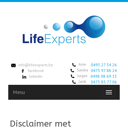
Arne
info@lifeexperts.be
0495 27 34 26
Sandra
facebook
0475 97 88 24
Jurgen
linkedin
0498 08 69 13
Janik
0475 85 77 06
Menu
Toggle
navigation
Disclaimer met