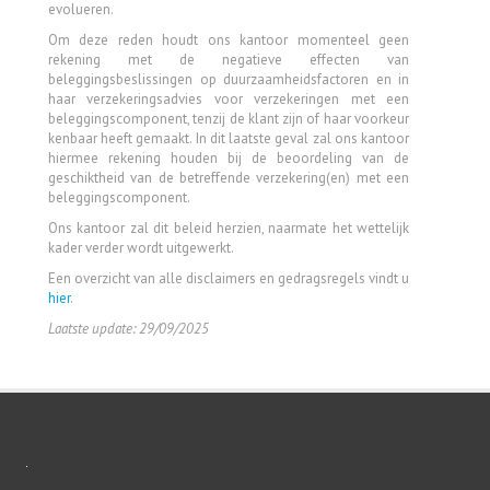
evolueren.
Om deze reden houdt ons kantoor momenteel geen
rekening met de negatieve effecten van
beleggingsbeslissingen op duurzaamheidsfactoren en in
haar verzekeringsadvies voor verzekeringen met een
beleggingscomponent, tenzij de klant zijn of haar voorkeur
kenbaar heeft gemaakt. In dit laatste geval zal ons kantoor
hiermee rekening houden bij de beoordeling van de
geschiktheid van de betreffende verzekering(en) met een
beleggingscomponent.
Ons kantoor zal dit beleid herzien, naarmate het wettelijk
kader verder wordt uitgewerkt.
Een overzicht van alle disclaimers en gedragsregels vindt u
hier
.
Laatste update: 29/09/2025