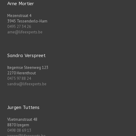
Arne Mortier
Mezenstraat 4
3945 Tessenderlo-Ham
0495 27 34 26
arne@lifeexperts.be
Sandra Verspreet
Itegemse Steenweg 123
2270 Herenthout
0475 97 88 24
sandra@lifeexperts.be
Jurgen Tuttens
Vlietmanstraat 48
8870 Izegem
0498 08 69 13
jurgen@lifeexperts.be