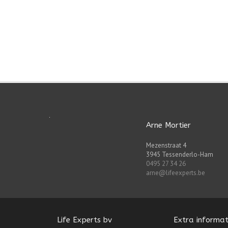
Arne Mortier
Mezenstraat 4
3945 Tessenderlo-Ham
0495 27 34 26
arne@lifeexperts.be
Life Experts bv
Extra informat