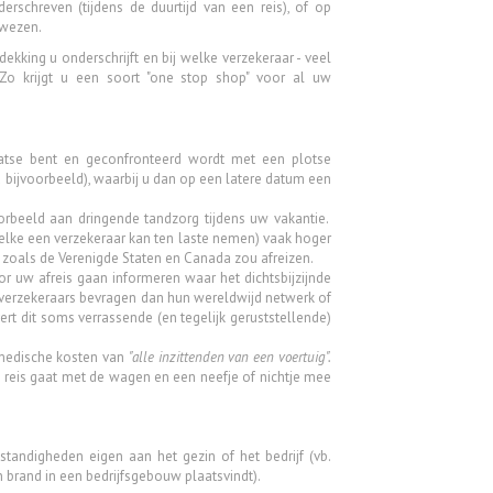
erschreven (tijdens de duurtijd van een reis), of op
gewezen.
dekking u onderschrijft en bij welke verzekeraar - veel
. Zo krijgt u een soort "one stop shop" voor al uw
laatse bent en geconfronteerd wordt met een plotse
id bijvoorbeeld), waarbij u dan op een latere datum een
orbeeld aan dringende tandzorg tijdens uw vakantie.
lke een verzekeraar kan ten laste nemen) vaak hoger
en zoals de Verenigde Staten en Canada zou afreizen.
r uw afreis gaan informeren waar het dichtsbijzijnde
verzekeraars bevragen dan hun wereldwijd netwerk of
vert dit soms verrassende (en tegelijk geruststellende)
 medische kosten van
"alle inzittenden van een voertuig".
p reis gaat met de wagen en een neefje of nichtje mee
tandigheden eigen aan het gezin of het bedrijf (vb.
n brand in een bedrijfsgebouw plaatsvindt).