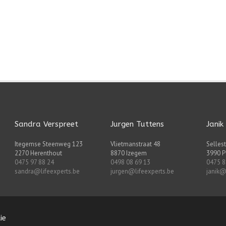
Sandra Verspreet
Jurgen Tuttens
Janik
Itegemse Steenweg 123
Vlietmanstraat 48
Sellest
2270 Herenthout
8870 Izegem
3990 P
0475 97 88 24
0498 08 69 13
0475 8
sandra@lifeexperts.be
jurgen@lifeexperts.be
janik@
ie