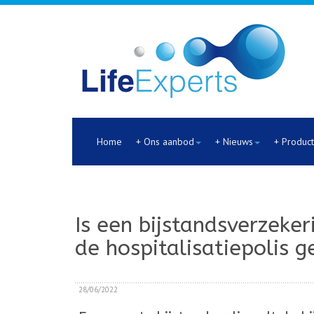
Home
+ Ons aanbod
+ Nieuws
+ Produc
Is een bijstandsverzeker
de hospitalisatiepolis g
28/06/2022