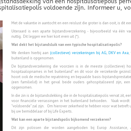
ijstandsdekking van een hospitalisatiepolis per
italisatiepolis voldoende zijn. Informeer u, voo
Met de vakantie in aantocht en een reislust die groter is dan ooit, is dit ee
Uiteraard is een aparte bijstandsverzekering - bijvoorbeeld via één 
nuttig. Dit leggen we hier kort even uit (*).
Wat dekt het bijstandsluik van een typische hospitalisatiepolis?
We denken hierbij aan
(collectieve) verzekeringen bij AG, DKV en Axa
,
buitenland is opgenomen.
De bijstandsverzekering die voorzien is in de meeste (collectieve) ho
hospitaalopnames in het buitenland" en dit voor de verzekerde gezinsle
hoort ook de medische repatriëring en bepaalde basis-bijstandsprestati
(een familielid) in het geval beide ouders gehospitaliseerd zijn, ee
opgenomen.
In die zin is de bijstandsdekking die in de hospitalisatiepolis vervat zit, 
voor financiële verrassingen in het buitenland behoeden. Vaak wordt ge
"voldoende" zal zijn. Om hierover zekerheid te hebben voor wat betreft uw
bij uw bemiddelaar of bij Life Experts.
Wat kan een aparte bijstandspolis bijkomend verzekeren?
Dit zijn polissen die worden aangeboden bij Europ Assistance, A