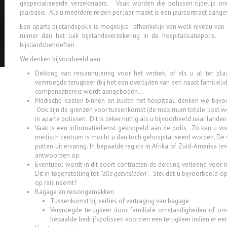
gespecialiseerde verzekeraars. Vaak worden die polissen tijdelijk ond
jaarbasis. Als u meerdere reizen per jaar maakt is een jaarcontract aan
Een aparte bijstandspolis is mogelijks - afhankelijk van welk niveau van 
ruimer dan het luik bijstandsverzekering in de hospitalisatiepolis
bijstandsbehoeften.
We denken bijvoorbeeld aan:
Dekking van reisannulering voor het vertrek, of als u al ter p
vervroegde terugkeer (bij het een overlijden van een naast familiel
compensatiereis wordt aangeboden...
Medische kosten binnen en
buiten
het hospitaal, denken we bijvo
Ook zijn de grenzen voor tussenkomst (de maximum totale kost we
in aparte polissen. Dit is zeker nuttig als u bijvoorbeeld naar land
Vaak is een informatiedienst gekoppeld aan de polis. Zo kan u voo
medisch centrum is mocht u dan toch gehospitaliseerd worden. De 
putten uit ervaring. In bepaalde regio's in Afrika of Zuid-Amerika le
antwoorden op.
Eventueel wordt in dit soort contracten de dekking verleend voor
Dit in tegenstelling tot
"alle gezinsleden"
. Stel dat u bijvoorbeeld o
op reis neemt?
Bagage en reisongemakken
Tussenkomst bij verlies of vertraging van bagage
Vervroegde terugkeer door familiale omstandigheden of oms
bepaalde bedrijfspolissen voorzien een terugkeer indien er ee