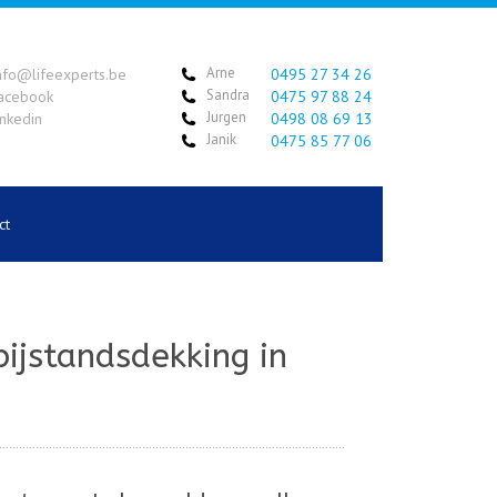
Arne
nfo@lifeexperts.be
0495 27 34 26
Sandra
acebook
0475 97 88 24
Jurgen
inkedin
0498 08 69 13
Janik
0475 85 77 06
ct
bijstandsdekking in