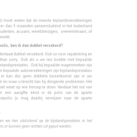
. U moet weten dat de meeste bijstandsverzekeringen
meer dan 3 maanden aaneensluitend in het buitenland
studenten, au pairs, wereldreizigers, overwinteraars, of
gewerkt.
epolis, ben ik dan dubbel verzekerd?
derdaad dubbel verzekerd. Ook zo voor repatriëring en
fe than sorry. Ook als u uw reis boekte met bepaalde
bijstandsprestaties. Ook bij bepaalde wagenmerken zijn
n bepaalde autoverzekeringen zijn bijstandsprestaties
n, er kan dus geen dubbele tussenkomst zijn in uw
nt en waar u terecht kan bij dringende problemen. Het
 niet weet op wie beroep te doen. Vandaar het nut van
n een aangifte éérst in de polis van de aparte
isatiepolis (u mag daarbij verwijzen naar de aparte
e.
sen we hier uitsluitend op de bijstandsprestaties in het
en, er kunnen geen rechten uit geput worden.