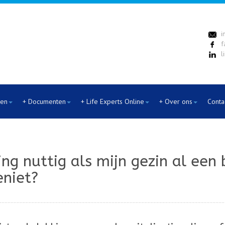
i
f
l
ten
+ Documenten
+ Life Experts Online
+ Over ons
Conta
ing nuttig als mijn gezin al een 
eniet?