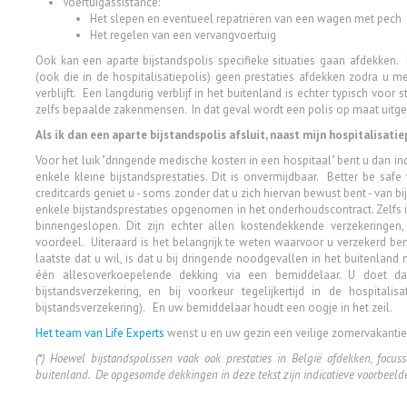
Voertuigassistance:
Het slepen en eventueel repatriëren van een wagen met pech
Het regelen van een vervangvoertuig
Ook kan een aparte bijstandspolis specifieke situaties gaan afdekken
(ook die in de hospitalisatiepolis) geen prestaties afdekken zodra u 
verblijft. Een langdurig verblijf in het buitenland is echter typisch voor 
zelfs bepaalde zakenmensen. In dat geval wordt een polis op maat uit
Als ik dan een aparte bijstandspolis afsluit, naast mijn hospitalisati
Voor het luik "dringende medische kosten in een hospitaal" bent u dan in
enkele kleine bijstandsprestaties. Dit is onvermijdbaar. Better be sa
creditcards geniet u - soms zonder dat u zich hiervan bewust bent - van 
enkele bijstandsprestaties opgenomen in het onderhoudscontract. Zelfs i
binnengeslopen. Dit zijn echter allen kostendekkende verzekeringe
voordeel. Uiteraard is het belangrijk te weten waarvoor u verzekerd be
laatste dat u wil, is dat u bij dringende noodgevallen in het buitenland
één allesoverkoepelende dekking via een bemiddelaar. U doet da
bijstandsverzekering, en bij voorkeur tegelijkertijd in de hospital
bijstandsverzekering). En uw bemiddelaar houdt een oogje in het zeil.
Het team van Life Experts
wenst u en uw gezin een veilige zomervakanti
(*) Hoewel bijstandspolissen vaak ook prestaties in België afdekken, focus
buitenland. De opgesomde dekkingen in deze tekst zijn indicatieve voorbeeld