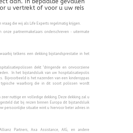
fect aan. In bepaalde gevallen
r u vertrekt of voor u uw reis
n vraag die wij als Life Experts regelmatig krijgen.
van onze partnermakelaars onderschreven - uitermate
 waarbij telkens een dekking bijstandsprestatie in het
spitalisatiepolissen dekt "dringende en onvoorziene
den. In het bijstandsluik van uw hospitalisatiepolis
es. Bijvoorbeeld is het nazenden van een kinderoppas
n typische waarborg die in dit soort polissen wordt
een zeer nuttige en volledige dekking. Deze dekking zal u
steld dat bij reizen binnen Europa dit bijstandsluik
 persoonlijke situatie wint u hiervoor beter advies in
llianz Partners, Axa Assistance, AIG, en andere