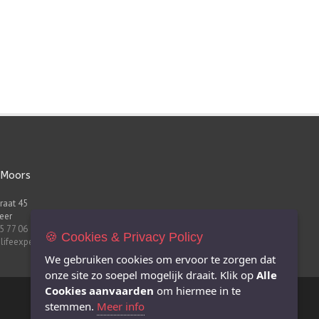
 Moors
raat 45
eer
5 77 06
🍪 Cookies & Privacy Policy
lifeexperts.be
We gebruiken cookies om ervoor te zorgen dat
onze site zo soepel mogelijk draait. Klik op
Alle
Cookies aanvaarden
om hiermee in te
stemmen.
Meer info