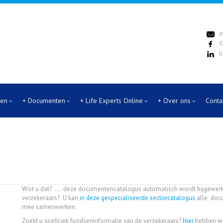
i
f
l
ten
+ Documenten
+ Life Experts Online
+ Over ons
Conta
Wist u dat? .... deze documentencatalogus automatisch wordt bijgewe
verzekeraars? U kan
in deze gespecialiseerde sectorcatalogus
alle docu
mee samenwerken.
Zoekt u speficiek fondseninformatie van de verzekeraars?
Hier
hebben wij