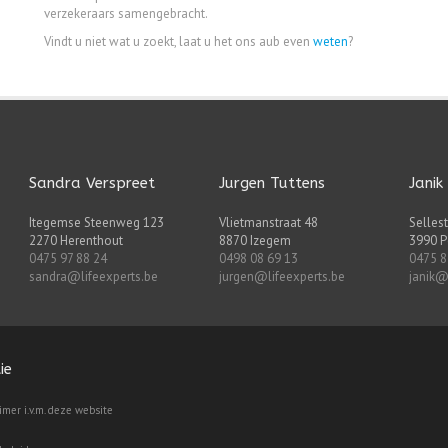
verzekeraars samengebracht.
Vindt u niet wat u zoekt, laat u het ons aub even
weten
?
Sandra Verspreet
Jurgen Tuttens
Janik
Itegemse Steenweg 123
Vlietmanstraat 48
Sellest
2270 Herenthout
8870 Izegem
3990 P
0475 97 88 24
0498 08 69 13
0475 8
sandra@lifeexperts.be
jurgen@lifeexperts.be
janik@
ie
aimer i.v.m. deze website