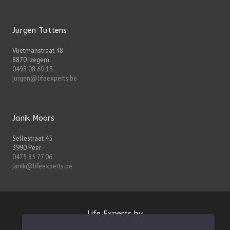
Jurgen Tuttens
Vlietmanstraat 48
8870 Izegem
0498 08 69 13
jurgen@lifeexperts.be
Janik Moors
Sellestraat 45
3990 Peer
0475 85 77 06
janik@lifeexperts.be
Life Experts bv