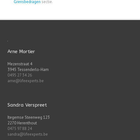
Grensbedragen
sectie.
Arne Mortier
Mezenstraat 4
3945 Tessenderlo-Ham
0495 27 34 26
arne@lifeexperts.be
Sandra Verspreet
Itegemse Steenweg 123
2270 Herenthout
0475 97 88 24
sandra@lifeexperts.be