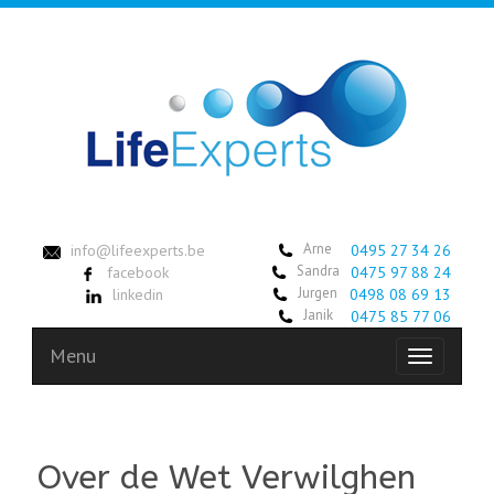
Arne
info@lifeexperts.be
0495 27 34 26
Sandra
facebook
0475 97 88 24
Jurgen
linkedin
0498 08 69 13
Janik
0475 85 77 06
Menu
Toggle
navigation
Over de Wet Verwilghen