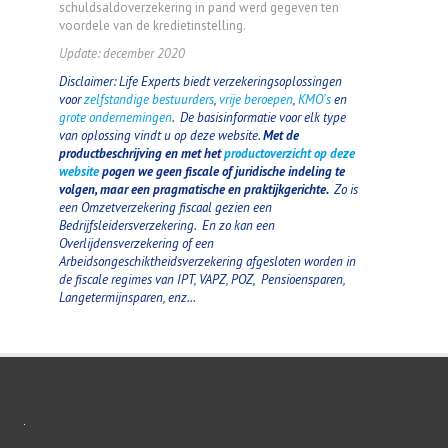
schuldsaldoverzekering in pand werd gegeven ten
voordele van de kredietinstelling.
Update: december 2020
Disclaimer: Life Experts biedt verzekeringsoplossingen
voor
zelfstandige bestuurders
,
vrije beroepen
,
KMO's
en
grote ondernemingen
. De basisinformatie voor elk type
van oplossing vindt u op deze website.
Met de
productbeschrijving en met het
productoverzicht op deze
website
pogen we geen fiscale of juridische indeling te
volgen, maar een pragmatische en praktijkgerichte.
Zo is
een Omzetverzekering fiscaal gezien een
Bedrijfsleidersverzekering. En zo kan een
Overlijdensverzekering of een
Arbeidsongeschiktheidsverzekering afgesloten worden in
de fiscale regimes van IPT, VAPZ, POZ, Pensioensparen,
Langetermijnsparen, enz...