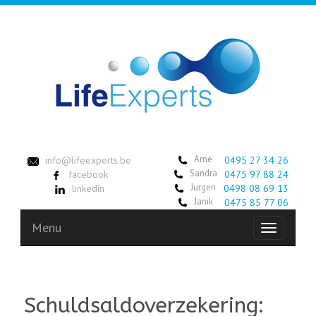
Arne
info@lifeexperts.be
0495 27 34 26
Sandra
facebook
0475 97 88 24
Jurgen
linkedin
0498 08 69 13
Janik
0475 85 77 06
Menu
Toggle
navigation
Schuldsaldoverzekering: