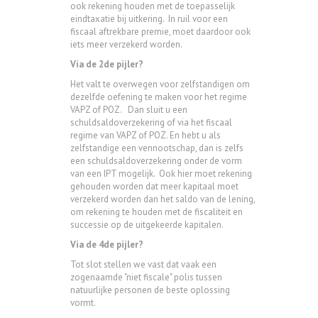
ook rekening houden met de toepasselijk
eindtaxatie bij uitkering. In ruil voor een
fiscaal aftrekbare premie, moet daardoor ook
iets meer verzekerd worden.
Via de 2de pijler?
Het valt te overwegen voor zelfstandigen om
dezelfde oefening te maken voor het regime
VAPZ of POZ. Dan sluit u een
schuldsaldoverzekering of via het fiscaal
regime van VAPZ of POZ.
En hebt u als
zelfstandige een vennootschap, dan is zelfs
een schuldsaldoverzekering onder de vorm
van een IPT mogelijk. Ook hier moet rekening
gehouden worden dat meer kapitaal moet
verzekerd worden dan het saldo van de lening,
om rekening te houden met de fiscaliteit en
successie op de uitgekeerde kapitalen.
Via de 4de pijler?
Tot slot stellen we vast dat vaak een
zogenaamde "niet fiscale" polis tussen
natuurlijke personen de beste oplossing
vormt.