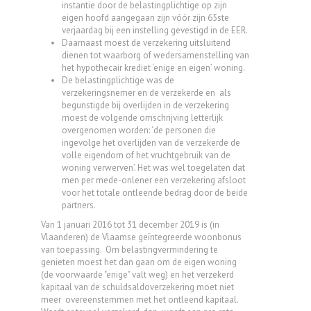
instantie door de belastingplichtige op zijn
eigen hoofd aangegaan zijn vóór zijn 65ste
verjaardag bij een instelling gevestigd in de EER.
Daarnaast moest de verzekering uitsluitend
dienen tot waarborg of wedersamenstelling van
het hypothecair krediet ‘enige en eigen’ woning.
De belastingplichtige was de
verzekeringsnemer en de verzekerde en als
begunstigde bij overlijden in de verzekering
moest de volgende omschrijving letterlijk
overgenomen worden: ‘de personen die
ingevolge het overlijden van de verzekerde de
volle eigendom of het vruchtgebruik van de
woning verwerven’. Het was wel toegelaten dat
men per mede-onlener een verzekering afsloot
voor het totale ontleende bedrag door de beide
partners.
Van 1 januari 2016 tot 31 december 2019 is (in
Vlaanderen) de Vlaamse geïntegreerde woonbonus
van toepassing. Om belastingvermindering te
genieten moest het dan gaan om de eigen woning
(de voorwaarde "enige" valt weg) en het verzekerd
kapitaal van de schuldsaldoverzekering moet niet
meer overeenstemmen met het ontleend kapitaal.