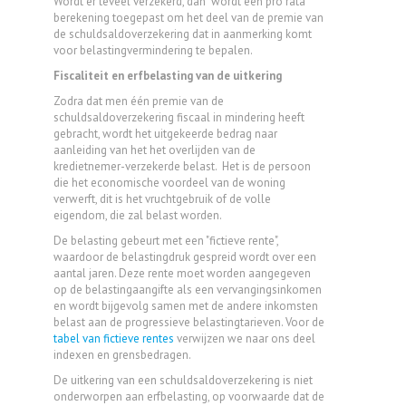
Wordt er teveel verzekerd, dan wordt een pro rata
berekening toegepast om het deel van de premie van
de schuldsaldoverzekering dat in aanmerking komt
voor belastingvermindering te bepalen.
Fiscaliteit en erfbelasting van de uitkering
Zodra dat men één premie van de
schuldsaldoverzekering fiscaal in mindering heeft
gebracht, wordt het uitgekeerde bedrag naar
aanleiding van het het overlijden van de
kredietnemer-verzekerde belast. Het is de persoon
die het economische voordeel van de woning
verwerft, dit is het vruchtgebruik of de volle
eigendom, die zal belast worden.
De belasting gebeurt met een "fictieve rente",
waardoor de belastingdruk gespreid wordt over een
aantal jaren. Deze rente moet worden aangegeven
op de belastingaangifte als een vervangingsinkomen
en wordt bijgevolg samen met de andere inkomsten
belast aan de progressieve belastingtarieven. Voor de
tabel van fictieve rentes
verwijzen we naar ons deel
indexen en grensbedragen.
De uitkering van een schuldsaldoverzekering is niet
onderworpen aan erfbelasting, op voorwaarde dat de