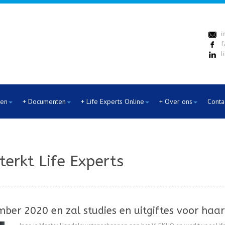
i
f
l
ten
+ Documenten
+ Life Experts Online
+ Over ons
Conta
erkt Life Experts
ber 2020 en zal studies en uitgiftes voor haa