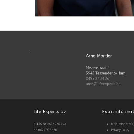
Arne Mortier
Mezenstraat 4
3945 Tessenderlo-Ham
0495 27 34 26
arne@lifeexperts.be
Life Experts bv
Extra informat
FSMA-nr. 0627.926.530
Juridische discl
BE 0627.926.530
Privacy Policy