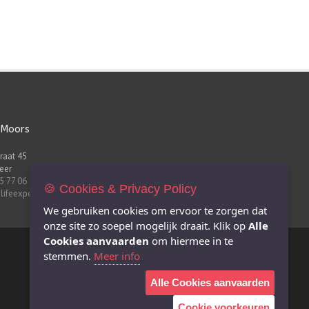
 Moors
raat 45
eer
5 77 06
🍪 Cookies & Privacy Policy
lifeexperts.be
We gebruiken cookies om ervoor te zorgen dat
onze site zo soepel mogelijk draait. Klik op
Alle
Cookies aanvaarden
om hiermee in te
stemmen.
Meer info
Alle Cookies aanvaarden
Cookie voorkeuren