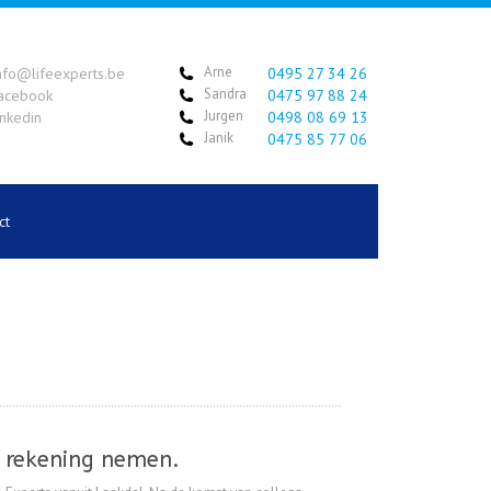
Arne
nfo@lifeexperts.be
0495 27 34 26
Sandra
acebook
0475 97 88 24
Jurgen
inkedin
0498 08 69 13
Janik
0475 85 77 06
ct
r rekening nemen.