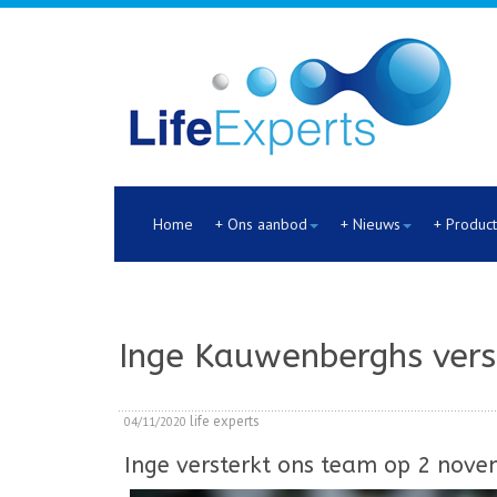
Home
+ Ons aanbod
+ Nieuws
+ Produc
Inge Kauwenberghs verst
life experts
04/11/2020
Inge versterkt ons team op 2 novem