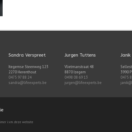
Sandra Verspreet
Jurgen Tuttens
Janik
Itegemse Steenweg 123
Vlietmanstraat 48
Sellest
2270 Herenthout
8870 Izegem
3990 P
0475 97 88 24
0498 08 69 13
0475 8
sandra@lifeexperts.be
jurgen@lifeexperts.be
janik@
ie
aimer i.v.m. deze website