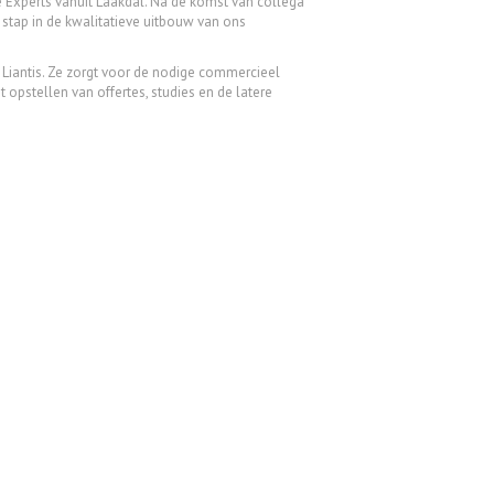
 Experts vanuit Laakdal. Na de komst van collega
stap in de kwalitatieve uitbouw van ons
n Liantis. Ze zorgt voor de nodige commercieel
t opstellen van offertes, studies en de latere