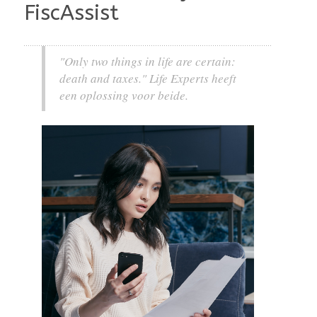
FiscAssist
"Only two things in life are certain:
death and taxes." Life Experts heeft
een oplossing voor beide.