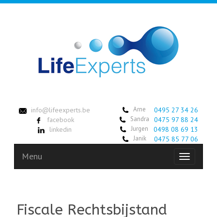
Arne
info@lifeexperts.be
0495 27 34 26
Sandra
facebook
0475 97 88 24
Jurgen
linkedin
0498 08 69 13
Janik
0475 85 77 06
Menu
Toggle
navigation
Fiscale Rechtsbijstand