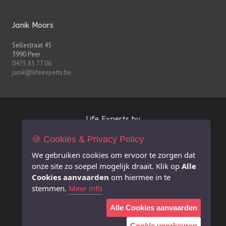
Janik Moors
Sellestraat 45
3990 Peer
0475 85 77 06
janik@lifeexperts.be
Life Experts bv
🍪 Cookies & Privacy Policy
FSMA-nr. 0627.926.530
BE 0627.926.530
We gebruiken cookies om ervoor te zorgen dat
RPR Antwerpen afdeling Hasselt
onze site zo soepel mogelijk draait. Klik op
Alle
info@lifeexperts.be
Cookies aanvaarden
om hiermee in te
stemmen.
Meer info
Extra informatie
Alle Cookies aanvaarden
Juridische disclaimer i.v.m. deze website
Privacy Policy
Cookie voorkeuren