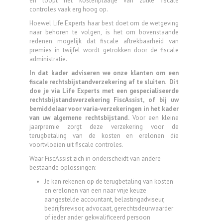
en loopt het kostenplaatje van zulke fiscale
controles vaak erg hoog op.
Hoewel Life Experts haar best doet om de wetgeving
naar behoren te volgen, is het om bovenstaande
redenen mogelijk dat fiscale aftrekbaarheid van
premies in twijfel wordt getrokken door de fiscale
administratie.
In dat kader adviseren we onze klanten om een
fiscale rechtsbijstandverzekering af te sluiten. Dit
doe je via Life Experts met een gespecialiseerde
rechtsbijstandsverzekering FiscAssist, of bij uw
bemiddelaar voor varia-verzekeringen in het kader
van uw algemene rechtsbijstand.
Voor een kleine
jaarpremie zorgt deze verzekering voor de
terugbetaling van de kosten en erelonen die
voortvloeien uit fiscale controles.
Waar FiscAssist zich in onderscheidt van andere
bestaande oplossingen:
Je kan rekenen op de terugbetaling van kosten
en erelonen van een naar vrije keuze
aangestelde accountant, belastingadviseur,
bedrijfsrevisor, advocaat, gerechtsdeurwaarder
of ieder ander gekwalificeerd persoon