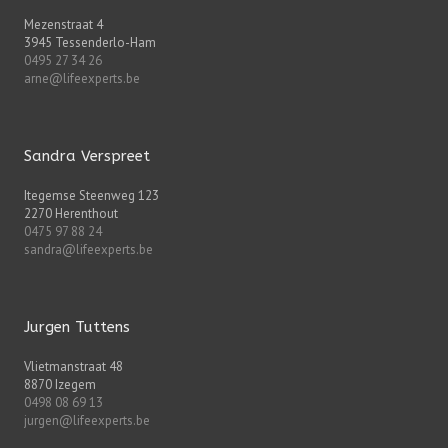
Mezenstraat 4
3945 Tessenderlo-Ham
0495 27 34 26
arne@lifeexperts.be
Sandra Verspreet
Itegemse Steenweg 123
2270 Herenthout
0475 97 88 24
sandra@lifeexperts.be
Jurgen Tuttens
Vlietmanstraat 48
8870 Izegem
0498 08 69 13
jurgen@lifeexperts.be