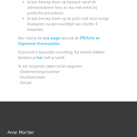
Je kan beroep doen op bijstand vanaf de
administratieve fase, en dus niet enkel bij
juridische procedures
Je kan beroep doen op de polis ook voor vorige
boekjaren, na een wachttijd van slechts 4
maanden
Hier vind je de
one-pager
alsook de
IPIDfiche en
Algemene Voorwaarden
.
FiscAssist is bijzonder voordelig. Via enkele klikken
bereken je
hier
zelf je tarief:
Je zal volgende zaken moet opgeven:
- Ondernemingsnummer
- Hoofdactiviteit
- Omzet
Arne Mortier