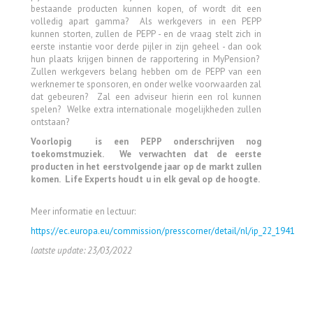
bestaande producten kunnen kopen, of wordt dit een
volledig apart gamma? Als werkgevers in een PEPP
kunnen storten, zullen de PEPP - en de vraag stelt zich in
eerste instantie voor derde pijler in zijn geheel - dan ook
hun plaats krijgen binnen de rapportering in MyPension?
Zullen werkgevers belang hebben om de PEPP van een
werknemer te sponsoren, en onder welke voorwaarden zal
dat gebeuren? Zal een adviseur hierin een rol kunnen
spelen? Welke extra internationale mogelijkheden zullen
ontstaan?
Voorlopig is een PEPP onderschrijven nog
toekomstmuziek. We verwachten dat de eerste
producten in het eerstvolgende jaar op de markt zullen
komen. Life Experts houdt u in elk geval op de hoogte.
Meer informatie en lectuur:
https://ec.europa.eu/commission/presscorner/detail/nl/ip_22_1941
laatste update: 23/03/2022