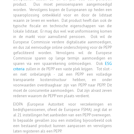
product. Dus moet pensioensparen aangemoedigd
worden. Vervolgens kopen de Europeanen op heden een
spaaroplossing ontwikkeld voor en door de lidstaat
waarin ze leven en werken. Dat product heeft dan ook de
typische fiscale en technische eigenschappen van die
lokale lidstaat. Er mag dus wel wat uniformisering komen
in de markt voor aanvullend pensioen. Ook wil de
Europese Commissie verdere digitalisatie aanmoedigen,
en dus zal eenvoudige online onderschrijving voor de PEPP
gefaciliteerd worden. Vervolgens wil de Europese
Commissie sparen op lange termijn aanmoedigen en
sparen via een spaarrekening ontmoedigen. Ook
ESG
criteria
zullen in de PEPP een vaste plek krijgen. Tot slot -
en niet onbelangrijk - zal een PEPP een volledige
transparante kostenstructuur hebben, en onder
voorwaarden overdraagbaar zijn van PEPP naar PEPP. Dit
moet de concurrentie aanmoedigen. Dat zijn alvast zeven
redenen waarom de PEPP een plaats verdient.
EIOPA (Europese Autoriteit voor verzekeringen en
bedrijfspensioenen, ofwel de Europese FSMA) zegt dat er
al 21 instellingen het aanbieden van een PEPP overwegen.
In bepaalde gevallen zou een instelling bijvoorbeeld ook
een bestaand product kunnen aanpassen en vervolgens
laten registeren als een PEPP.