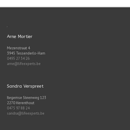
Arne Mortier
Mezenstraat 4
3945 Tessenderlo-Ham
0495 27 34 26
arne@lifeexperts.be
Sandra Verspreet
Itegemse Steenweg 123
2270 Herenthout
0475 97 88 24
sandra@lifeexperts.be