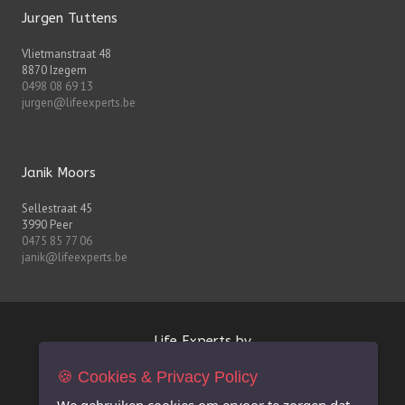
Jurgen Tuttens
Vlietmanstraat 48
8870 Izegem
0498 08 69 13
jurgen@lifeexperts.be
Janik Moors
Sellestraat 45
3990 Peer
0475 85 77 06
janik@lifeexperts.be
Life Experts bv
🍪 Cookies & Privacy Policy
FSMA-nr. 0627.926.530
BE 0627.926.530