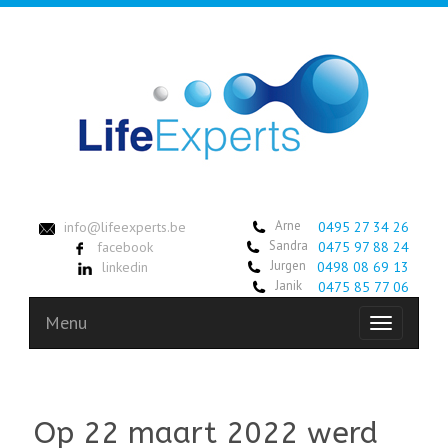
Arne
info@lifeexperts.be
0495 27 34 26
Sandra
facebook
0475 97 88 24
Jurgen
linkedin
0498 08 69 13
Janik
0475 85 77 06
Menu
Toggle
navigation
Op 22 maart 2022 werd