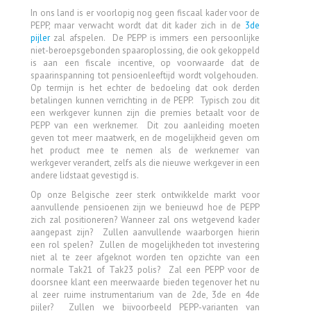
In ons land is er voorlopig nog geen fiscaal kader voor de
PEPP, maar verwacht wordt dat dit kader zich in de
3de
pijler
zal afspelen. De PEPP is immers een persoonlijke
niet-beroepsgebonden spaaroplossing, die ook gekoppeld
is aan een fiscale incentive, op voorwaarde dat de
spaarinspanning tot pensioenleeftijd wordt volgehouden.
Op termijn is het echter de bedoeling dat ook derden
betalingen kunnen verrichting in de PEPP. Typisch zou dit
een werkgever kunnen zijn die premies betaalt voor de
PEPP van een werknemer. Dit zou aanleiding moeten
geven tot meer maatwerk, en de mogelijkheid geven om
het product mee te nemen als de werknemer van
werkgever verandert, zelfs als die nieuwe werkgever in een
andere lidstaat gevestigd is.
Op onze Belgische zeer sterk ontwikkelde markt voor
aanvullende pensioenen zijn we benieuwd hoe de PEPP
zich zal positioneren? Wanneer zal ons wetgevend kader
aangepast zijn? Zullen aanvullende waarborgen hierin
een rol spelen? Zullen de mogelijkheden tot investering
niet al te zeer afgeknot worden ten opzichte van een
normale Tak21 of Tak23 polis? Zal een PEPP voor de
doorsnee klant een meerwaarde bieden tegenover het nu
al zeer ruime instrumentarium van de 2de, 3de en 4de
pijler? Zullen we bijvoorbeeld PEPP-varianten van