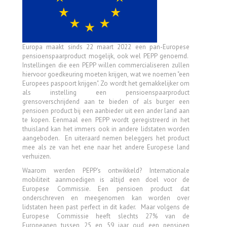
Europa maakt sinds 22 maart 2022 een pan-Europese
pensioenspaarproduct mogelijk, ook wel PEPP genoemd.
Instellingen die een PEPP willen commercialiseren zullen
hiervoor goedkeuring moeten krijgen, wat we noemen "een
Europees paspoort krijgen". Zo wordt het gemakkelijker om
als instelling een pensioenspaarproduct
grensoverschrijdend aan te bieden of als burger een
pensioen product bij een aanbieder uit een ander land aan
te kopen. Eenmaal een PEPP wordt geregistreerd in het
thuisland kan het immers ook in andere lidstaten worden
aangeboden. En uiteraard nemen beleggers het product
mee als ze van het ene naar het andere Europese land
verhuizen.
Waarom werden PEPP's ontwikkeld? Internationale
mobiliteit aanmoedigen is altijd een doel voor de
Europese Commissie. Een pensioen product dat
onderschreven en meegenomen kan worden over
lidstaten heen past perfect in dit kader. Maar volgens de
Europese Commissie heeft slechts 27% van de
Europeanen tussen 25 en 59 jaar oud een pensioen