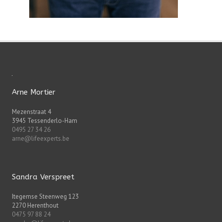
Arne Mortier
Mezenstraat 4
3945 Tessenderlo-Ham
0495 27 34 26
arne@lifeexperts.be
Sandra Verspreet
Itegemse Steenweg 123
2270 Herenthout
0475 97 88 24