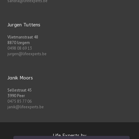
sandra@lifeexperts.be
Jurgen Tuttens
Vlietmanstraat 48
8870 Izegem
0498 08 69 13
jurgen@lifeexperts.be
Janik Moors
Sellestraat 45
3990 Peer
0475 85 77 06
janik@lifeexperts.be
Life Experts bv