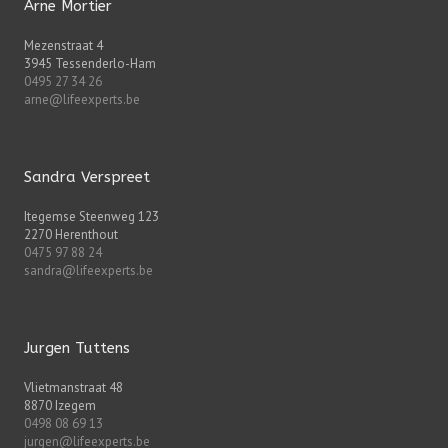
Arne Mortier
Mezenstraat 4
3945 Tessenderlo-Ham
0495 27 34 26
arne@lifeexperts.be
Sandra Verspreet
Itegemse Steenweg 123
2270 Herenthout
0475 97 88 24
sandra@lifeexperts.be
Jurgen Tuttens
Vlietmanstraat 48
8870 Izegem
0498 08 69 13
jurgen@lifeexperts.be