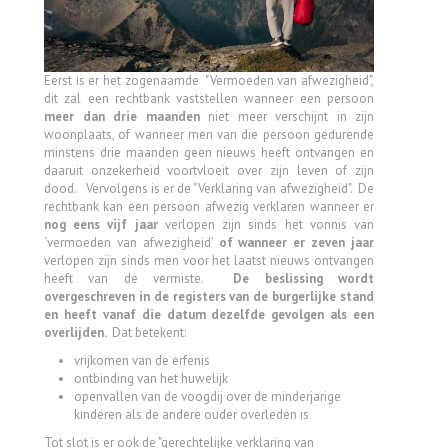
Eerst is er het zogenaamde "Vermoeden van afwezigheid",
dit zal een rechtbank vaststellen wanneer een persoon
meer dan drie maanden
niet meer verschijnt in zijn
woonplaats, of wanneer men van die persoon gedurende
minstens drie maanden geen nieuws heeft ontvangen en
daaruit onzekerheid voortvloeit over zijn leven of zijn
dood. Vervolgens is er de "Verklaring van afwezigheid". De
rechtbank kan een persoon afwezig verklaren wanneer er
nog eens vijf jaar
verlopen zijn sinds het vonnis van
‘vermoeden van afwezigheid’
of wanneer er zeven jaar
verlopen zijn sinds men voor het laatst nieuws ontvangen
heeft van de vermiste.
De beslissing wordt
overgeschreven in de registers van de burgerlijke stand
en heeft vanaf die datum dezelfde gevolgen als een
overlijden.
Dat betekent:
vrijkomen van de erfenis
ontbinding van het huwelijk
openvallen van de voogdij over de minderjarige
kinderen als de andere ouder overleden is
Tot slot is er ook de "gerechtelijke verklaring van