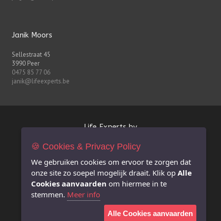
Janik Moors
Sellestraat 45
3990 Peer
0475 85 77 06
janik@lifeexperts.be
Life Experts bv
🍪 Cookies & Privacy Policy
FSMA-nr. 0627.926.530
BE 0627.926.530
We gebruiken cookies om ervoor te zorgen dat
RPR Antwerpen afdeling Hasselt
onze site zo soepel mogelijk draait. Klik op
Alle
info@lifeexperts.be
Cookies aanvaarden
om hiermee in te
stemmen.
Meer info
Extra informatie
Alle Cookies aanvaarden
Juridische disclaimer i.v.m. deze website