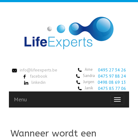
Arne
info@lifeexperts.be
0495 27 34 26
Sandra
facebook
0475 97 88 24
Jurgen
linkedin
0498 08 69 13
Janik
0475 85 77 06
Menu
Toggle
navigation
Wanneer wordt een