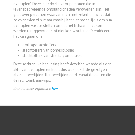
overlijden". Deze is bedoeld voor personen die in
levensbedreigende omstandigheden verdwenen zijn. Het
gaat over personen waarvan men met zekerheid weet dat
ze overleden zijn, maar waarbij het niet mogelijk is om hun
overlijden vast te stellen omdat het lichaam niet kon
worden teruggevonden of niet kon worden geïdentificeerd.
Het kan gaan om:
oorlogsslachtoffers
slachtoffers van bomexplosies
slachtoffers van vliegtuigongelukken
Deze rechterlijke beslissing heeft dezelfde waarde als een
akte van overlijden en heeft dus ook dezelfde gevolgen
als een overlijden. Het overlijden geldt vanaf de datum die
de rechtbank aanwijst.
Bron en meer informatie
hier
.